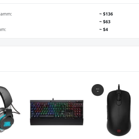
gramm:
~ $136
~ $63
mm:
~ $4