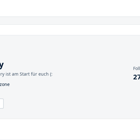
y
Fol
 ist am Start für euch (:
2
rzone