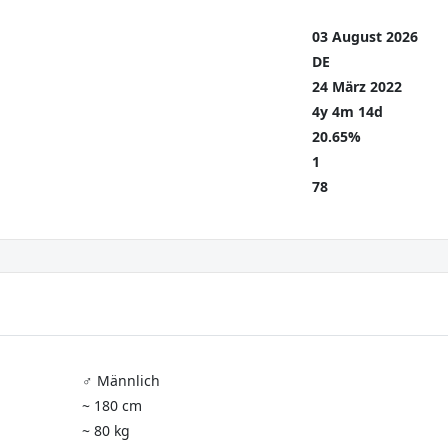
03 August 2026
DE
24 März 2022
4y 4m 14d
20.65%
1
78
♂️ Männlich
~ 180 cm
~ 80 kg