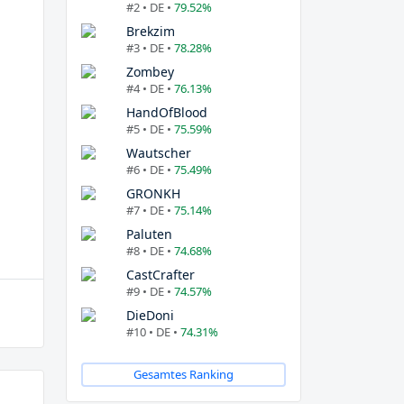
#2 • DE •
79.52%
Brekzim
#3 • DE •
78.28%
Zombey
#4 • DE •
76.13%
HandOfBlood
#5 • DE •
75.59%
Wautscher
#6 • DE •
75.49%
GRONKH
#7 • DE •
75.14%
Paluten
#8 • DE •
74.68%
CastCrafter
#9 • DE •
74.57%
DieDoni
#10 • DE •
74.31%
Gesamtes Ranking