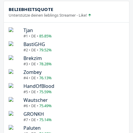
BELIEBHEITSQUOTE
Unterstütze deinen lieblings Streamer - Like!
Tjan
#1 • DE •
85.85%
BastiGHG
#2 • DE •
79.52%
Brekzim
#3 • DE •
78.28%
Zombey
#4 • DE •
76.13%
HandOfBlood
#5 • DE •
75.59%
Wautscher
#6 • DE •
75.49%
GRONKH
#7 • DE •
75.14%
Paluten