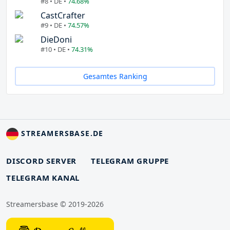
#8 • DE •
74.68%
CastCrafter
#9 • DE •
74.57%
DieDoni
#10 • DE •
74.31%
Gesamtes Ranking
STREAMERSBASE.DE
DISCORD SERVER
TELEGRAM GRUPPE
TELEGRAM KANAL
Streamersbase © 2019-2026