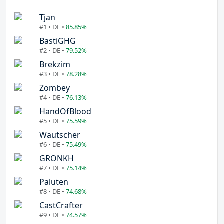
Tjan
#1 • DE •
85.85%
BastiGHG
#2 • DE •
79.52%
Brekzim
#3 • DE •
78.28%
Zombey
#4 • DE •
76.13%
HandOfBlood
#5 • DE •
75.59%
Wautscher
#6 • DE •
75.49%
GRONKH
#7 • DE •
75.14%
Paluten
#8 • DE •
74.68%
CastCrafter
#9 • DE •
74.57%