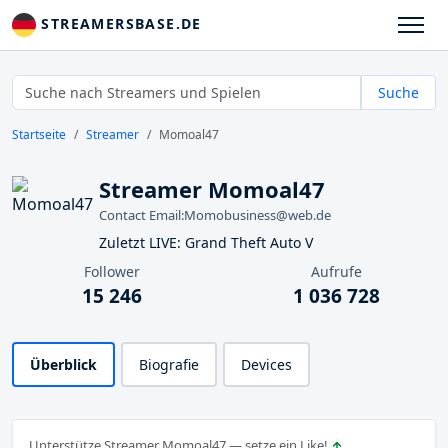
STREAMERSBASE.DE
Suche
Startseite
Streamer
Momoal47
Streamer Momoal47
Contact Email:Momobusiness@web.de
Zuletzt LIVE: Grand Theft Auto V
Follower
Aufrufe
15 246
1 036 728
Überblick
Biografie
Devices
Unterstütze Streamer Momoal47 — setze ein Like!