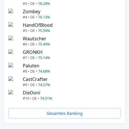
#3 • DE •
78.28%
Zombey
#4 • DE •
76.13%
HandOfBlood
#5 • DE •
75.59%
Wautscher
#6 • DE •
75.49%
GRONKH
#7 • DE •
75.14%
Paluten
#8 • DE •
74.68%
CastCrafter
#9 • DE •
74.57%
DieDoni
#10 • DE •
74.31%
Gesamtes Ranking