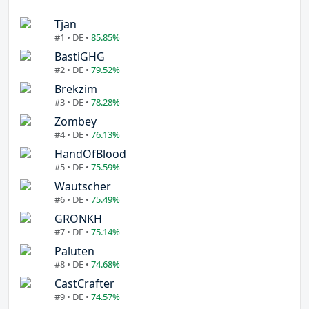
Tjan
#1 • DE •
85.85%
BastiGHG
#2 • DE •
79.52%
Brekzim
#3 • DE •
78.28%
Zombey
#4 • DE •
76.13%
HandOfBlood
#5 • DE •
75.59%
Wautscher
#6 • DE •
75.49%
GRONKH
#7 • DE •
75.14%
Paluten
#8 • DE •
74.68%
CastCrafter
#9 • DE •
74.57%