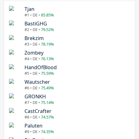
Tjan
#1 • DE •
85.85%
BastiGHG
#2 • DE •
79.52%
Brekzim
#3 • DE •
78.19%
Zombey
#4 • DE •
76.13%
HandOfBlood
#5 • DE •
75.59%
Wautscher
#6 • DE •
75.49%
GRONKH
#7 • DE •
75.14%
CastCrafter
#8 • DE •
74.57%
Paluten
#9 • DE •
74.35%