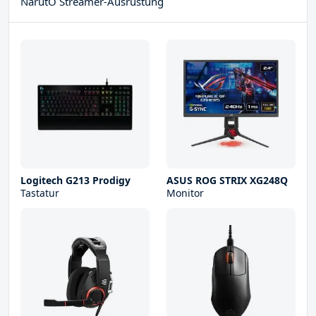
NarutO Streamer-Ausrüstung
Logitech G213 Prodigy
ASUS ROG STRIX XG248Q
Tastatur
Monitor