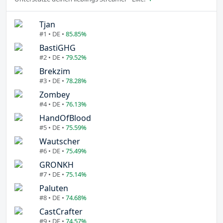
Tjan
#1 • DE •
85.85%
BastiGHG
#2 • DE •
79.52%
Brekzim
#3 • DE •
78.28%
Zombey
#4 • DE •
76.13%
HandOfBlood
#5 • DE •
75.59%
Wautscher
#6 • DE •
75.49%
GRONKH
#7 • DE •
75.14%
Paluten
#8 • DE •
74.68%
CastCrafter
#9 • DE •
74.57%