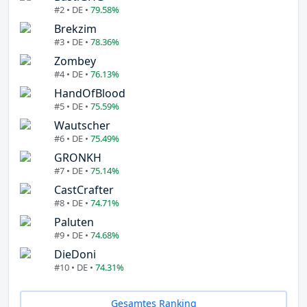
#2 • DE •
79.58%
Brekzim
#3 • DE •
78.36%
Zombey
#4 • DE •
76.13%
HandOfBlood
#5 • DE •
75.59%
Wautscher
#6 • DE •
75.49%
GRONKH
#7 • DE •
75.14%
CastCrafter
#8 • DE •
74.71%
Paluten
#9 • DE •
74.68%
DieDoni
#10 • DE •
74.31%
Gesamtes Ranking