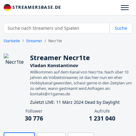
STREAMERSBASE.DE
Suche
Startseite
Streamer
Necr1te
Streamer Necr1te
Vladan Konstantinov
Willkommen auf dem Kanal von Necr1te. Nach über 10
Jahren als Vollzeitstreamer, ist das hier nun ein eher
Hobbykanal geworden, schaut gerne in den Zeitplan um
zu sehen, wann gestreamt wird.Anfragen an:
kontakt@n1games.de
Zuletzt LIVE: 11 März 2024 Dead by Daylight
Follower
Aufrufe
30 776
1 231 040