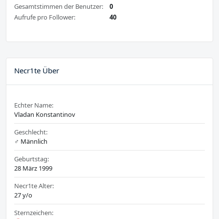
Gesamtstimmen der Benutzer:
0
Aufrufe pro Follower:
40
Necr1te Über
Echter Name:
Vladan Konstantinov
Geschlecht:
♂️ Männlich
Geburtstag:
28 März 1999
Necr1te Alter:
27 y/o
Sternzeichen: