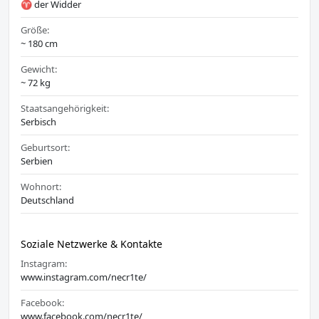
♈ der Widder
Größe:
~ 180 cm
Gewicht:
~ 72 kg
Staatsangehörigkeit:
Serbisch
Geburtsort:
Serbien
Wohnort:
Deutschland
Soziale Netzwerke & Kontakte
Instagram:
www.instagram.com/necr1te/
Facebook:
www.facebook.com/necr1te/