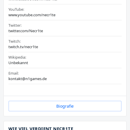
YouTube:
www.youtube.com/necr1te
Twitter:
twitter.com/Necr1te
Twitch:
twitch.tv/necr1te
Wikipedia:
Unbekannt
Email:
kontakt@n1games.de
Biografie
WIE VIEL VERDIENT NECR1TE