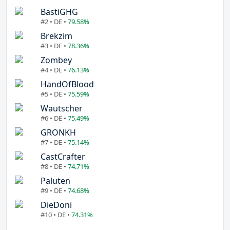
BastiGHG
#2 • DE •
79.58%
Brekzim
#3 • DE •
78.36%
Zombey
#4 • DE •
76.13%
HandOfBlood
#5 • DE •
75.59%
Wautscher
#6 • DE •
75.49%
GRONKH
#7 • DE •
75.14%
CastCrafter
#8 • DE •
74.71%
Paluten
#9 • DE •
74.68%
DieDoni
#10 • DE •
74.31%