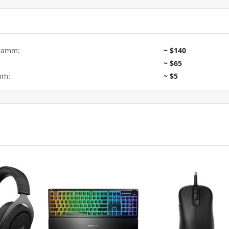
gramm:
~ $140
~ $65
mm:
~ $5