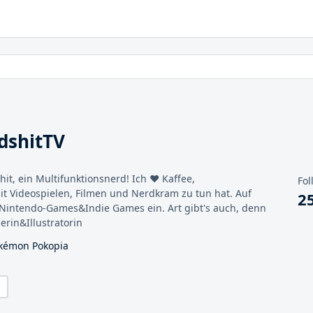
dshitTV
hit, ein Multifunktionsnerd! Ich ❤️ Kaffee,
Fol
t Videospielen, Filmen und Nerdkram zu tun hat. Auf
2
 Nintendo-Games&Indie Games ein. Art gibt's auch, denn
erin&Illustratorin
okémon Pokopia