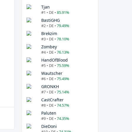
Tjan
#1 • DE •
85.91%
BastiGHG
#2 • DE •
79.49%
Brekzim
#3 • DE •
78.10%
Zombey
#4 • DE •
76.13%
HandOfBlood
#5 • DE •
75.59%
Wautscher
#6 • DE •
75.49%
GRONKH
#7 • DE •
75.14%
CastCrafter
#8 • DE •
74.57%
Paluten
#9 • DE •
74.35%
DieDoni
#10 • DE •
74.31%