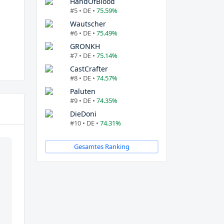
HandOfBlood
#5 • DE •
75.59%
Wautscher
#6 • DE •
75.49%
GRONKH
#7 • DE •
75.14%
CastCrafter
#8 • DE •
74.57%
Paluten
#9 • DE •
74.35%
DieDoni
#10 • DE •
74.31%
Gesamtes Ranking