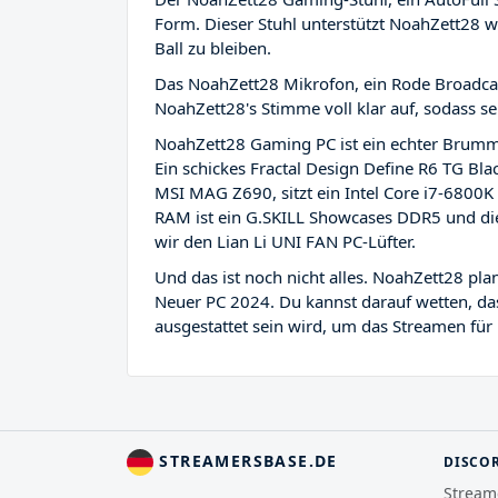
Form. Dieser Stuhl unterstützt NoahZett28 
Ball zu bleiben.
Das NoahZett28 Mikrofon, ein Rode Broadcas
NoahZett28's Stimme voll klar auf, sodass s
NoahZett28 Gaming PC ist ein echter Brumm
Ein schickes Fractal Design Define R6 TG Bl
MSI MAG Z690, sitzt ein Intel Core i7-6800
RAM ist ein G.SKILL Showcases DDR5 und die
wir den Lian Li UNI FAN PC-Lüfter.
Und das ist noch nicht alles. NoahZett28 pl
Neuer PC 2024. Du kannst darauf wetten, das
ausgestattet sein wird, um das Streamen fü
STREAMERSBASE.DE
DISCO
Stream