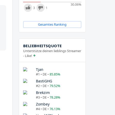
30.06
%
3
1
Gesamtes Ranking
BELIEBHEITSQUOTE
Unterstütze deinen lieblings Streamer
- Like!
Tjan
#1 • DE •
85.85%
BastiGHG
#2 • DE •
79.52%
Brekzim
#3 • DE •
78.28%
Zombey
#4 • DE •
76.13%