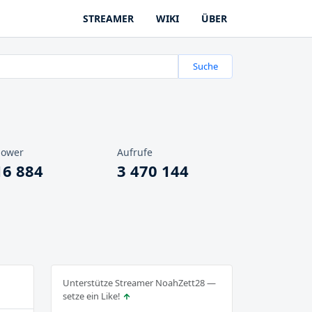
STREAMER
WIKI
ÜBER
Suche
lower
Aufrufe
16 884
3 470 144
Unterstütze Streamer NoahZett28 —
setze ein Like!