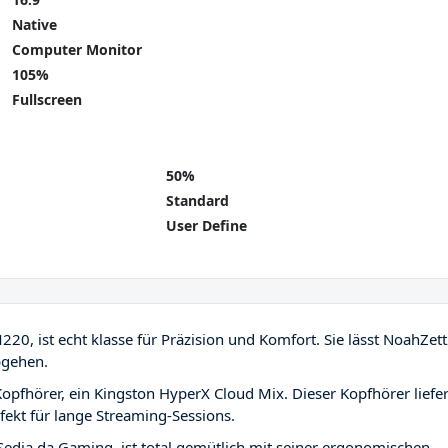
Native
Computer Monitor
105%
Fullscreen
50%
Standard
User Define
20, ist echt klasse für Präzision und Komfort. Sie lässt NoahZet
bgehen.
pfhörer, ein Kingston HyperX Cloud Mix. Dieser Kopfhörer liefer
ekt für lange Streaming-Sessions.
edia da Gaming, ist total gemütlich mit seiner ergonomischen