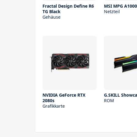
Fractal Design Define R6
MSI MPG A100
TG Black
Netzteil
Gehäuse
NVIDIA GeForce RTX
G.SKILL Showc
2080s
ROM
Grafikkarte