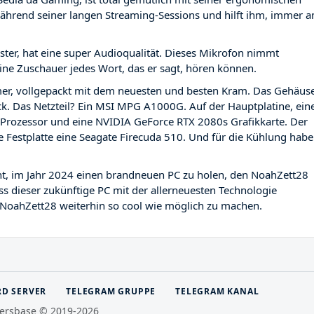
während seiner langen Streaming-Sessions und hilft ihm, immer 
ter, hat eine super Audioqualität. Dieses Mikrofon nimmt
eine Zuschauer jedes Wort, das er sagt, hören können.
er, vollgepackt mit dem neuesten und besten Kram. Das Gehäus
ack. Das Netzteil? Ein MSI MPG A1000G. Auf der Hauptplatine, ein
K Prozessor und eine NVIDIA GeForce RTX 2080s Grafikkarte. Der
 Festplatte eine Seagate Firecuda 510. Und für die Kühlung hab
ant, im Jahr 2024 einen brandneuen PC zu holen, den NoahZett28
s dieser zukünftige PC mit der allerneuesten Technologie
r NoahZett28 weiterhin so cool wie möglich zu machen.
RD SERVER
TELEGRAM GRUPPE
TELEGRAM KANAL
ersbase © 2019-2026