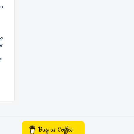
am
e?
er
en
Buy us Coffee