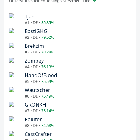
Unterstütze deinen lieblings Streamer - Like!
Tjan
#1 • DE •
85.85%
BastiGHG
#2 • DE •
79.52%
Brekzim
#3 • DE •
78.28%
Zombey
#4 • DE •
76.13%
HandOfBlood
#5 • DE •
75.59%
Wautscher
#6 • DE •
75.49%
GRONKH
#7 • DE •
75.14%
Paluten
#8 • DE •
74.68%
CastCrafter
#9 • DE •
74.57%