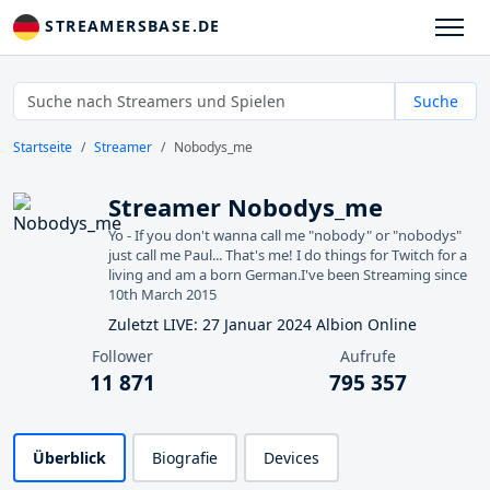
STREAMERSBASE.DE
Suche
Startseite
Streamer
Nobodys_me
Streamer Nobodys_me
Yo - If you don't wanna call me "nobody" or "nobodys"
just call me Paul... That's me! I do things for Twitch for a
living and am a born German.I've been Streaming since
10th March 2015
Zuletzt LIVE: 27 Januar 2024 Albion Online
Follower
Aufrufe
11 871
795 357
Überblick
Biografie
Devices