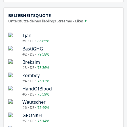
BELIEBHEITSQUOTE
Unterstütze deinen lieblings Streamer - Like!
Tjan
#1 • DE •
85.85%
BastiGHG
#2 • DE •
79.58%
Brekzim
#3 • DE •
78.36%
Zombey
#4 • DE •
76.13%
HandOfBlood
#5 • DE •
75.59%
Wautscher
#6 • DE •
75.49%
GRONKH
#7 • DE •
75.14%