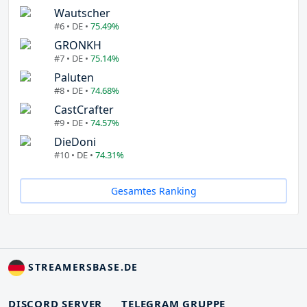
Wautscher
#6 • DE •
75.49%
GRONKH
#7 • DE •
75.14%
Paluten
#8 • DE •
74.68%
CastCrafter
#9 • DE •
74.57%
DieDoni
#10 • DE •
74.31%
Gesamtes Ranking
STREAMERSBASE.DE
DISCORD SERVER
TELEGRAM GRUPPE