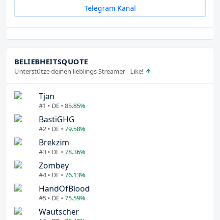
Telegram Kanal
BELIEBHEITSQUOTE
Unterstütze deinen lieblings Streamer - Like!
Tjan
#1 • DE •
85.85%
BastiGHG
#2 • DE •
79.58%
Brekzim
#3 • DE •
78.36%
Zombey
#4 • DE •
76.13%
HandOfBlood
#5 • DE •
75.59%
Wautscher