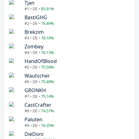
Tjan
#1 • DE •
85.91%
BastiGHG
#2 • DE •
79.49%
Brekzim
#3 • DE •
78.10%
Zombey
#4 • DE •
76.13%
HandOfBlood
#5 • DE •
75.59%
Wautscher
#6 • DE •
75.49%
GRONKH
#7 • DE •
75.14%
CastCrafter
#8 • DE •
74.57%
Paluten
#9 • DE •
74.35%
DieDoni