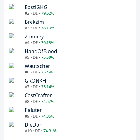
BastiGHG
#2 • DE •
79.52%
Brekzim
#3 • DE •
78.19%
Zombey
#4 • DE •
76.13%
HandOfBlood
#5 • DE •
75.59%
Wautscher
#6 • DE •
75.49%
GRONKH
#7 • DE •
75.14%
CastCrafter
#8 • DE •
74.57%
Paluten
#9 • DE •
74.35%
DieDoni
#10 • DE •
74.31%