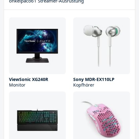
onkelpaco61 Streamer-Ausrüstung
ViewSonic XG240R
Sony MDR-EX110LP
Monitor
Kopfhörer