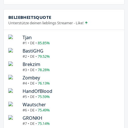
BELIEBHEITSQUOTE
Unterstütze deinen lieblings Streamer - Like!
Tjan
#1 • DE •
85.85%
BastiGHG
#2 • DE •
79.52%
Brekzim
#3 • DE •
78.28%
Zombey
#4 • DE •
76.13%
HandOfBlood
#5 • DE •
75.59%
Wautscher
#6 • DE •
75.49%
GRONKH
#7 • DE •
75.14%