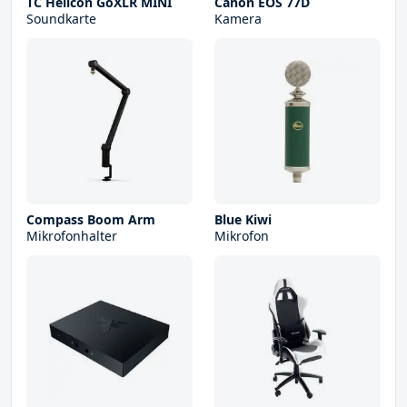
TC Helicon GoXLR MINI
Canon EOS 77D
Soundkarte
Kamera
Compass Boom Arm
Blue Kiwi
Mikrofonhalter
Mikrofon