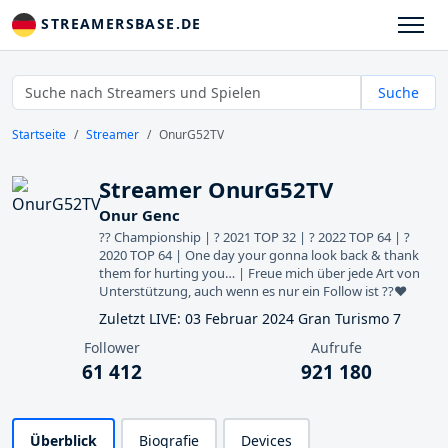
STREAMERSBASE.DE
Suche
Startseite
Streamer
OnurG52TV
Streamer OnurG52TV
Onur Genc
?? Championship | ? 2021 TOP 32 | ? 2022 TOP 64 | ?
2020 TOP 64 | One day your gonna look back & thank
them for hurting you… | Freue mich über jede Art von
Unterstützung, auch wenn es nur ein Follow ist ??♥️
Zuletzt LIVE: 03 Februar 2024 Gran Turismo 7
Follower
Aufrufe
61 412
921 180
Überblick
Biografie
Devices