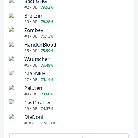
BastiGHG
#2 • DE •
79.52%
Brekzim
#3 • DE •
78.28%
Zombey
#4 • DE •
76.13%
HandOfBlood
#5 • DE •
75.59%
Wautscher
#6 • DE •
75.49%
GRONKH
#7 • DE •
75.14%
Paluten
#8 • DE •
74.68%
CastCrafter
#9 • DE •
74.57%
DieDoni
#10 • DE •
74.31%