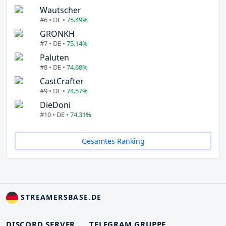
Wautscher
#6 • DE •
75.49%
GRONKH
#7 • DE •
75.14%
Paluten
#8 • DE •
74.68%
CastCrafter
#9 • DE •
74.57%
DieDoni
#10 • DE •
74.31%
Gesamtes Ranking
STREAMERSBASE.DE
DISCORD SERVER
TELEGRAM GRUPPE