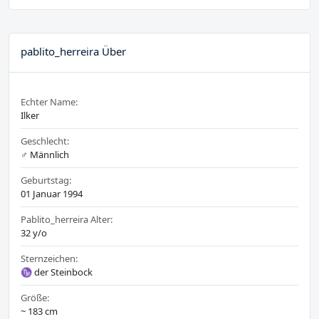
pablito_herreira Über
Echter Name:
Ilker
Geschlecht:
♂️ Männlich
Geburtstag:
01 Januar 1994
Pablito_herreira Alter:
32 y/o
Sternzeichen:
♑ der Steinbock
Größe:
~ 183 cm