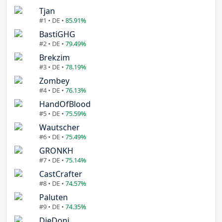
Tjan
#1 • DE •
85.91%
BastiGHG
#2 • DE •
79.49%
Brekzim
#3 • DE •
78.19%
Zombey
#4 • DE •
76.13%
HandOfBlood
#5 • DE •
75.59%
Wautscher
#6 • DE •
75.49%
GRONKH
#7 • DE •
75.14%
CastCrafter
#8 • DE •
74.57%
Paluten
#9 • DE •
74.35%
DieDoni