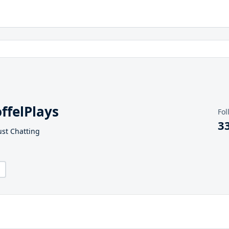
ffelPlays
Fol
3
ust Chatting