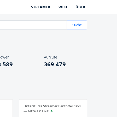
STREAMER
WIKI
ÜBER
Suche
lower
Aufrufe
3 589
369 479
Unterstütze Streamer PantoffelPlays
— setze ein Like!