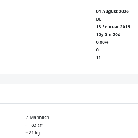
04 August 2026
DE
18 Februar 2016
10y 5m 20d
0.00%
0
11
♂️ Männlich
~ 183 cm
~ 81 kg