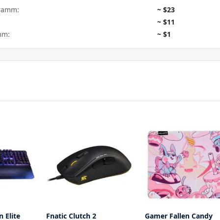
gramm:
~ $23
~ $11
mm:
~ $1
 Elite
Fnatic Clutch 2
Gamer Fallen Candy