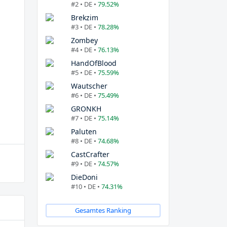
#2 • DE •
79.52%
Brekzim
#3 • DE •
78.28%
Zombey
#4 • DE •
76.13%
HandOfBlood
#5 • DE •
75.59%
Wautscher
#6 • DE •
75.49%
GRONKH
#7 • DE •
75.14%
Paluten
#8 • DE •
74.68%
CastCrafter
#9 • DE •
74.57%
DieDoni
#10 • DE •
74.31%
Gesamtes Ranking