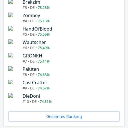
Brekzim
#3 • DE •
78.28%
Zombey
#4 • DE •
76.13%
HandOfBlood
#5 • DE •
75.59%
Wautscher
#6 • DE •
75.49%
GRONKH
#7 • DE •
75.14%
Paluten
#8 • DE •
74.68%
CastCrafter
#9 • DE •
74.57%
DieDoni
#10 • DE •
74.31%
Gesamtes Ranking