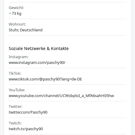
Gewicht:
~ 73 kg
Wohnort:
Stuhr, Deutschland
Soziale Netzwerke & Kontakte
Instagram:
www.instagram.com/paschy90/
TikTok:
www.tiktok.com/@paschy90?lang=de-DE
YouTube:
www.youtube.com/channel/UCWsbploI_a_MfA6sahH05hw
Twitter:
twitter.com/Paschy90
Twitch:
twitch.tv/paschy90