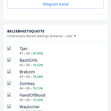
Telegram Kanal
BELIEBHEITSQUOTE
Unterstütze deinen lieblings Streamer - Like!
Tjan
#1 • DE •
85.85%
BastiGHG
#2 • DE •
79.52%
Brekzim
#3 • DE •
78.28%
Zombey
#4 • DE •
76.13%
HandOfBlood
#5 • DE •
75.59%
Wautscher