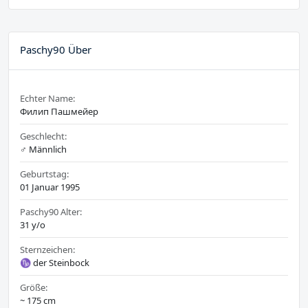
Paschy90 Über
Echter Name:
Филип Пашмейер
Geschlecht:
♂️ Männlich
Geburtstag:
01 Januar 1995
Paschy90 Alter:
31 y/o
Sternzeichen:
♑ der Steinbock
Größe:
~ 175 cm