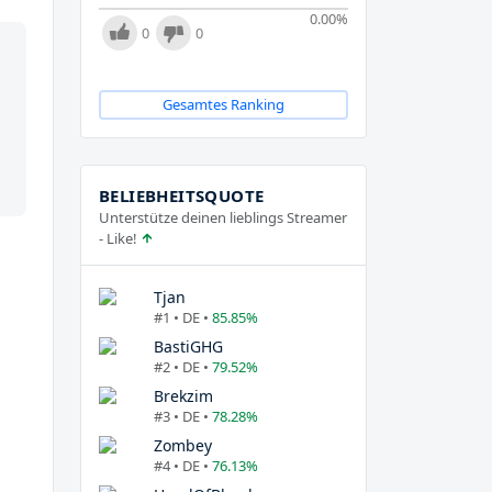
0.00
%
0
0
Gesamtes Ranking
BELIEBHEITSQUOTE
Unterstütze deinen lieblings Streamer
- Like!
Tjan
#1 • DE •
85.85%
BastiGHG
#2 • DE •
79.52%
Brekzim
#3 • DE •
78.28%
Zombey
#4 • DE •
76.13%