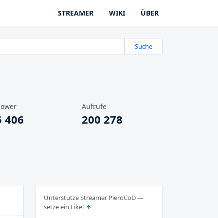
STREAMER
WIKI
ÜBER
Suche
lower
Aufrufe
5 406
200 278
Unterstütze Streamer PieroCoD —
setze ein Like!