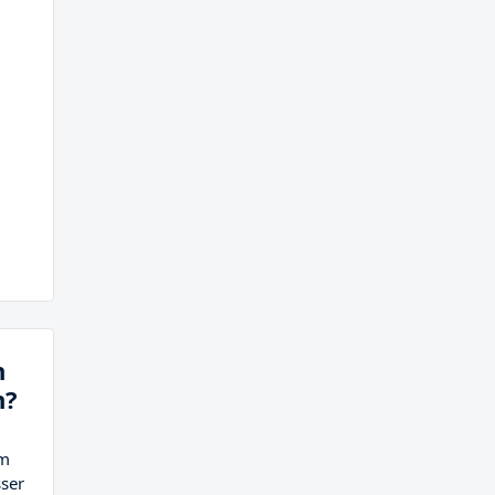
n
n?
em
ser