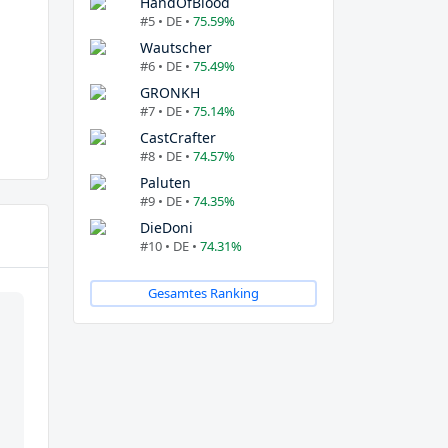
HandOfBlood
#5 • DE •
75.59%
Wautscher
#6 • DE •
75.49%
GRONKH
#7 • DE •
75.14%
CastCrafter
#8 • DE •
74.57%
Paluten
#9 • DE •
74.35%
DieDoni
#10 • DE •
74.31%
Gesamtes Ranking