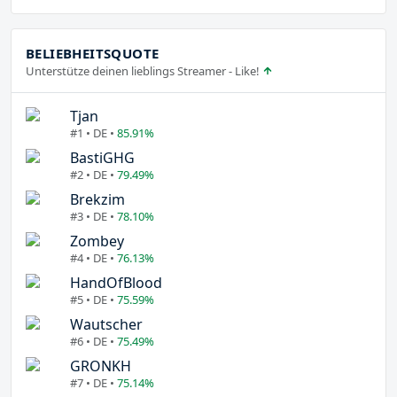
BELIEBHEITSQUOTE
Unterstütze deinen lieblings Streamer - Like!
Tjan
#1 • DE •
85.91%
BastiGHG
#2 • DE •
79.49%
Brekzim
#3 • DE •
78.10%
Zombey
#4 • DE •
76.13%
HandOfBlood
#5 • DE •
75.59%
Wautscher
#6 • DE •
75.49%
GRONKH
#7 • DE •
75.14%