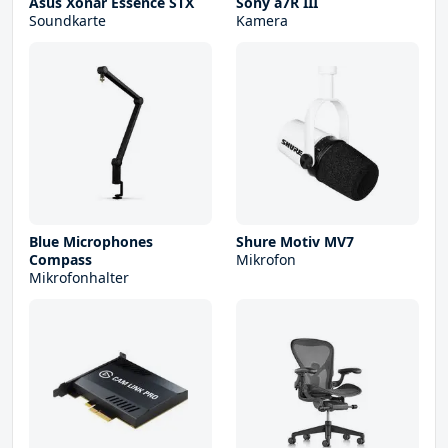
Asus Xonar Essence STX
Sony a7R III
Soundkarte
Kamera
Blue Microphones
Shure Motiv MV7
Compass
Mikrofon
Mikrofonhalter