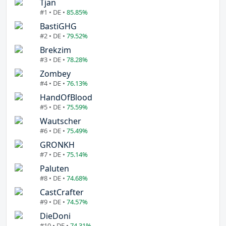
Tjan
#1 • DE •
85.85%
BastiGHG
#2 • DE •
79.52%
Brekzim
#3 • DE •
78.28%
Zombey
#4 • DE •
76.13%
HandOfBlood
#5 • DE •
75.59%
Wautscher
#6 • DE •
75.49%
GRONKH
#7 • DE •
75.14%
Paluten
#8 • DE •
74.68%
CastCrafter
#9 • DE •
74.57%
DieDoni
#10 • DE •
74.31%