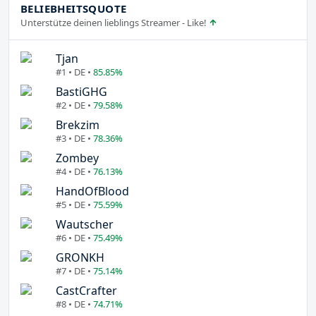
BELIEBHEITSQUOTE
Unterstütze deinen lieblings Streamer - Like!
Tjan
#1 • DE •
85.85%
BastiGHG
#2 • DE •
79.58%
Brekzim
#3 • DE •
78.36%
Zombey
#4 • DE •
76.13%
HandOfBlood
#5 • DE •
75.59%
Wautscher
#6 • DE •
75.49%
GRONKH
#7 • DE •
75.14%
CastCrafter
#8 • DE •
74.71%