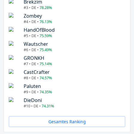
Brekzim
#3 • DE •
78.28%
Zombey
#4 • DE •
76.13%
HandOfBlood
#5 • DE •
75.59%
Wautscher
#6 • DE •
75.49%
GRONKH
#7 • DE •
75.14%
CastCrafter
#8 • DE •
74.57%
Paluten
#9 • DE •
74.35%
DieDoni
#10 • DE •
74.31%
Gesamtes Ranking