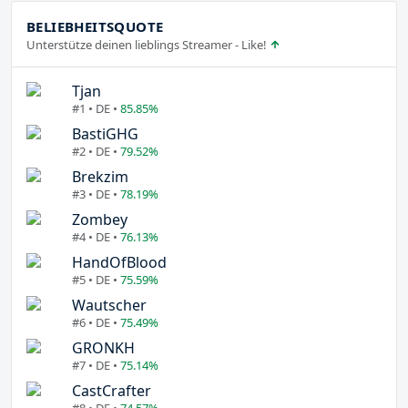
BELIEBHEITSQUOTE
Unterstütze deinen lieblings Streamer - Like!
Tjan
#1 • DE •
85.85%
BastiGHG
#2 • DE •
79.52%
Brekzim
#3 • DE •
78.19%
Zombey
#4 • DE •
76.13%
HandOfBlood
#5 • DE •
75.59%
Wautscher
#6 • DE •
75.49%
GRONKH
#7 • DE •
75.14%
CastCrafter
#8 • DE •
74.57%