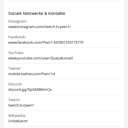
Soziale Netzwerke & Kontakte
Instagram:
www.instagram.com/twitch.tv.pwn1/
Facebook:
www.facebook.com/Pwn1-437001370175775
YouTube:
www.youtube.com/user/Quezalcooatl
Twitter:
mobile.twitter.com/Pwn114
Discord:
discord.gg/DpSMBMrH2v
Twitch:
twitch.tv/pwn1
Wikipedia:
Unbekannt