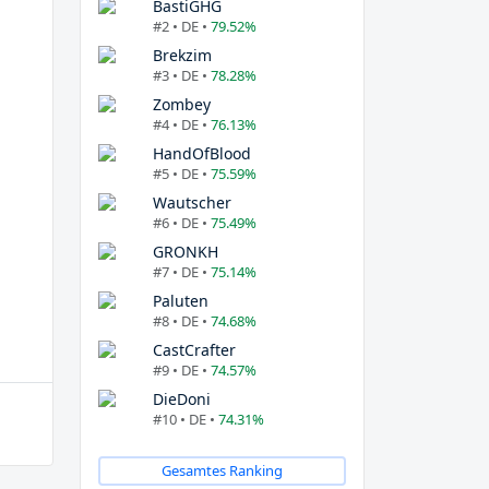
BastiGHG
#2 • DE •
79.52%
Brekzim
#3 • DE •
78.28%
Zombey
#4 • DE •
76.13%
HandOfBlood
#5 • DE •
75.59%
Wautscher
#6 • DE •
75.49%
GRONKH
#7 • DE •
75.14%
Paluten
#8 • DE •
74.68%
CastCrafter
#9 • DE •
74.57%
DieDoni
#10 • DE •
74.31%
Gesamtes Ranking