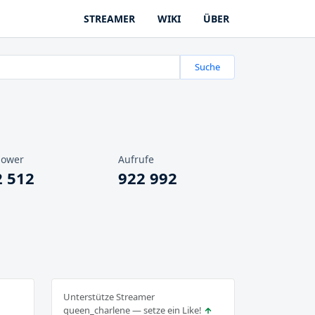
STREAMER
WIKI
ÜBER
Suche
lower
Aufrufe
2 512
922 992
Unterstütze Streamer
queen_charlene — setze ein Like!