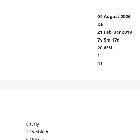
04 August 2026
DE
21 Februar 2019
7y 5m 17d
20.65%
1
41
Charly
♀️ Weiblich
~ 166 cm