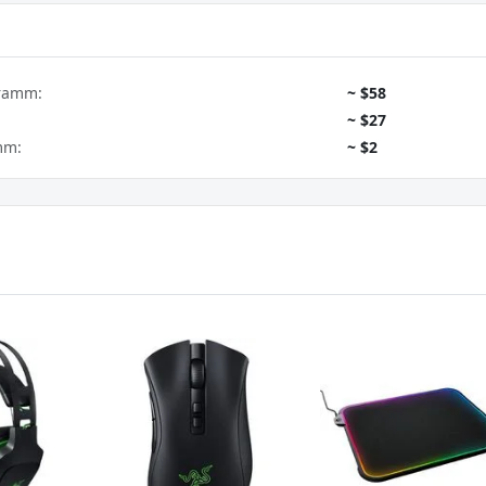
gramm:
~ $58
~ $27
mm:
~ $2