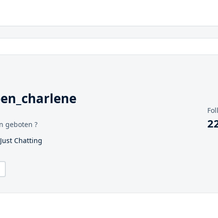
een_charlene
Fol
2
en geboten ?
 Just Chatting