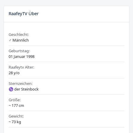
RaafeyTV Über
Geschlecht:
♂️ Männlich
Geburtstag:
01 Januar 1998
Raafeytv Alter:
28 y/o
Sternzeichen:
♑ der Steinbock
Größe:
~ 177 cm
Gewicht:
~ 73 kg