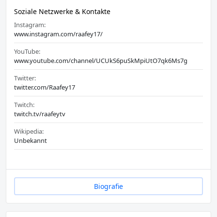
Soziale Netzwerke & Kontakte
Instagram:
www.instagram.com/raafey17/
YouTube:
www.youtube.com/channel/UCUkS6puSkMpiUtO7qk6Ms7g
Twitter:
twitter.com/Raafey17
Twitch:
twitch.tv/raafeytv
Wikipedia:
Unbekannt
Biografie