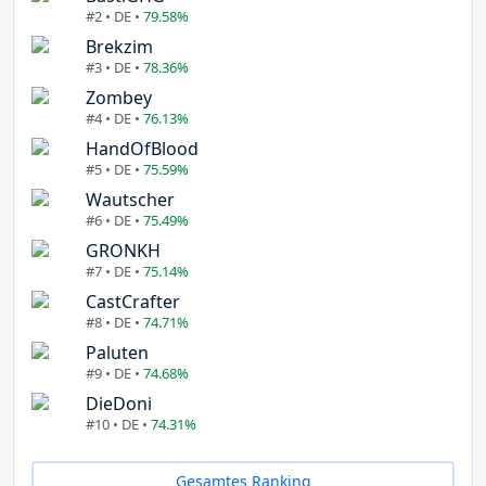
#2 • DE •
79.58%
Brekzim
#3 • DE •
78.36%
Zombey
#4 • DE •
76.13%
HandOfBlood
#5 • DE •
75.59%
Wautscher
#6 • DE •
75.49%
GRONKH
#7 • DE •
75.14%
CastCrafter
#8 • DE •
74.71%
Paluten
#9 • DE •
74.68%
DieDoni
#10 • DE •
74.31%
Gesamtes Ranking