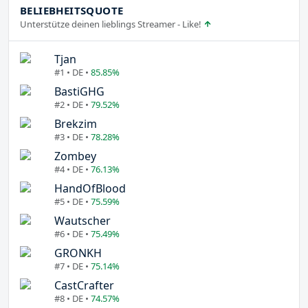
BELIEBHEITSQUOTE
Unterstütze deinen lieblings Streamer - Like!
Tjan
#1 • DE •
85.85%
BastiGHG
#2 • DE •
79.52%
Brekzim
#3 • DE •
78.28%
Zombey
#4 • DE •
76.13%
HandOfBlood
#5 • DE •
75.59%
Wautscher
#6 • DE •
75.49%
GRONKH
#7 • DE •
75.14%
CastCrafter
#8 • DE •
74.57%