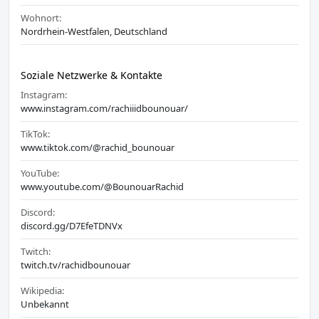
Wohnort:
Nordrhein-Westfalen, Deutschland
Soziale Netzwerke & Kontakte
Instagram:
www.instagram.com/rachiiidbounouar/
TikTok:
www.tiktok.com/@rachid_bounouar
YouTube:
www.youtube.com/@BounouarRachid
Discord:
discord.gg/D7EfeTDNVx
Twitch:
twitch.tv/rachidbounouar
Wikipedia:
Unbekannt