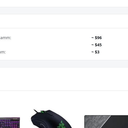
gramm:
~ $96
~ $45
mm:
~ $3