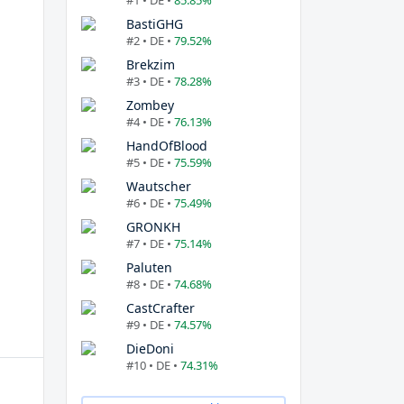
#1 • DE •
85.85%
BastiGHG
#2 • DE •
79.52%
Brekzim
#3 • DE •
78.28%
Zombey
#4 • DE •
76.13%
HandOfBlood
#5 • DE •
75.59%
Wautscher
#6 • DE •
75.49%
GRONKH
#7 • DE •
75.14%
Paluten
#8 • DE •
74.68%
CastCrafter
#9 • DE •
74.57%
DieDoni
#10 • DE •
74.31%