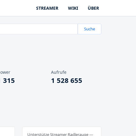
STREAMER
WIKI
ÜBER
Suche
lower
Aufrufe
1 315
1 528 655
Unterstütze Streamer Radlerauge —