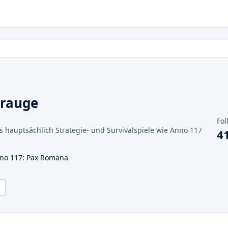
erauge
Fol
 es hauptsächlich Strategie- und Survivalspiele wie Anno 117
4
nno 117: Pax Romana