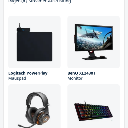
RagenQQ Streamer-Ausrüstung
Logitech PowerPlay
BenQ XL2430T
Mauspad
Monitor