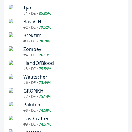
Tjan
#1 • DE •
85.85%
BastiGHG
#2 • DE •
79.52%
Brekzim
#3 • DE •
78.28%
Zombey
#4 • DE •
76.13%
HandOfBlood
#5 • DE •
75.59%
Wautscher
#6 • DE •
75.49%
GRONKH
#7 • DE •
75.14%
Paluten
#8 • DE •
74.68%
CastCrafter
#9 • DE •
74.57%