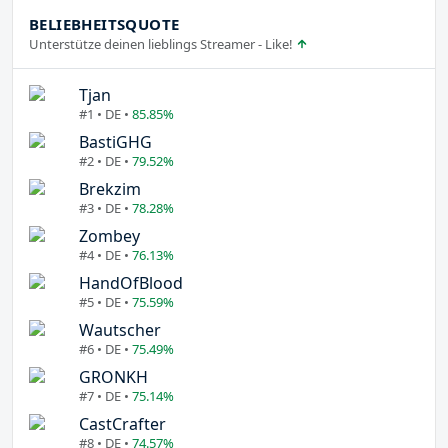
BELIEBHEITSQUOTE
Unterstütze deinen lieblings Streamer - Like!
Tjan
#1 • DE •
85.85%
BastiGHG
#2 • DE •
79.52%
Brekzim
#3 • DE •
78.28%
Zombey
#4 • DE •
76.13%
HandOfBlood
#5 • DE •
75.59%
Wautscher
#6 • DE •
75.49%
GRONKH
#7 • DE •
75.14%
CastCrafter
#8 • DE •
74.57%