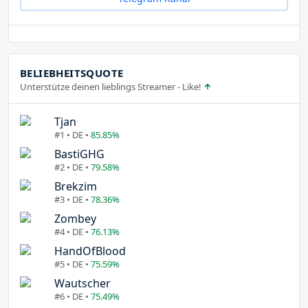
BELIEBHEITSQUOTE
Unterstütze deinen lieblings Streamer - Like!
Tjan
#1 • DE •
85.85%
BastiGHG
#2 • DE •
79.58%
Brekzim
#3 • DE •
78.36%
Zombey
#4 • DE •
76.13%
HandOfBlood
#5 • DE •
75.59%
Wautscher
#6 • DE •
75.49%