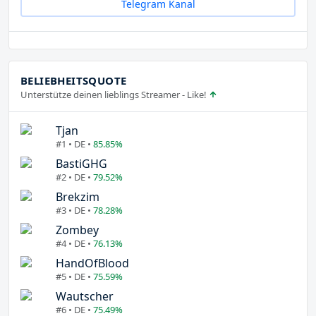
Telegram Kanal
BELIEBHEITSQUOTE
Unterstütze deinen lieblings Streamer - Like!
Tjan
#1 • DE •
85.85%
BastiGHG
#2 • DE •
79.52%
Brekzim
#3 • DE •
78.28%
Zombey
#4 • DE •
76.13%
HandOfBlood
#5 • DE •
75.59%
Wautscher
#6 • DE •
75.49%