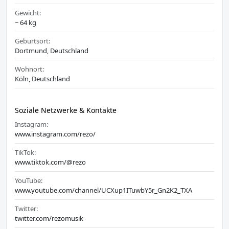
Gewicht:
~ 64 kg
Geburtsort:
Dortmund, Deutschland
Wohnort:
Köln, Deutschland
Soziale Netzwerke & Kontakte
Instagram:
www.instagram.com/rezo/
TikTok:
www.tiktok.com/@rezo
YouTube:
www.youtube.com/channel/UCXup1ITuwbY5r_Gn2K2_TXA
Twitter:
twitter.com/rezomusik