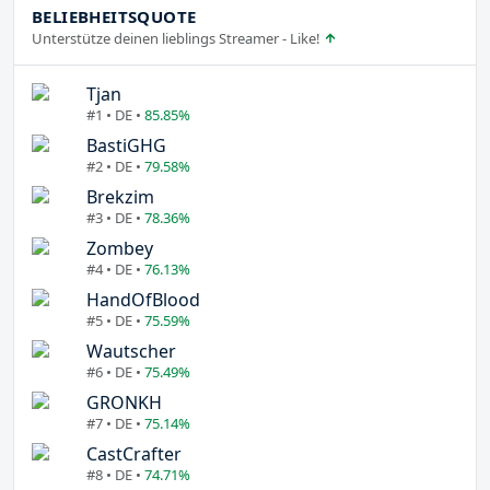
BELIEBHEITSQUOTE
Unterstütze deinen lieblings Streamer - Like!
Tjan
#1 • DE •
85.85%
BastiGHG
#2 • DE •
79.58%
Brekzim
#3 • DE •
78.36%
Zombey
#4 • DE •
76.13%
HandOfBlood
#5 • DE •
75.59%
Wautscher
#6 • DE •
75.49%
GRONKH
#7 • DE •
75.14%
CastCrafter
#8 • DE •
74.71%