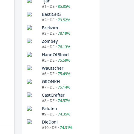
Tjan
#1 • DE •
85.85%
BastiGHG
#2 • DE •
79.52%
Brekzim
#3 • DE •
78.19%
Zombey
#4 • DE •
76.13%
HandOfBlood
#5 • DE •
75.59%
Wautscher
#6 • DE •
75.49%
GRONKH
#7 • DE •
75.14%
CastCrafter
#8 • DE •
74.57%
Paluten
#9 • DE •
74.35%
DieDoni
#10 • DE •
74.31%