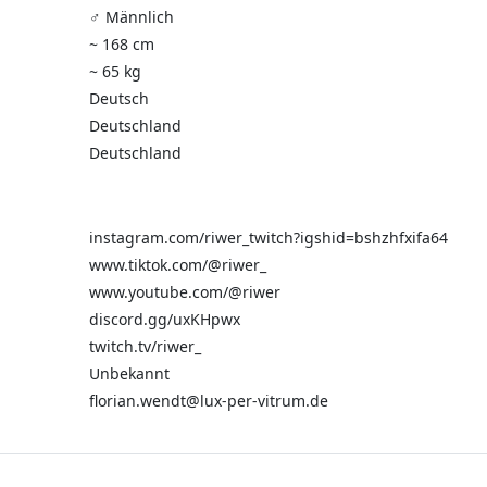
♂️ Männlich
~ 168 cm
~ 65 kg
Deutsch
Deutschland
Deutschland
instagram.com/riwer_twitch?igshid=bshzhfxifa64
www.tiktok.com/@riwer_
www.youtube.com/@riwer
discord.gg/uxKHpwx
twitch.tv/riwer_
Unbekannt
florian.wendt@lux-per-vitrum.de