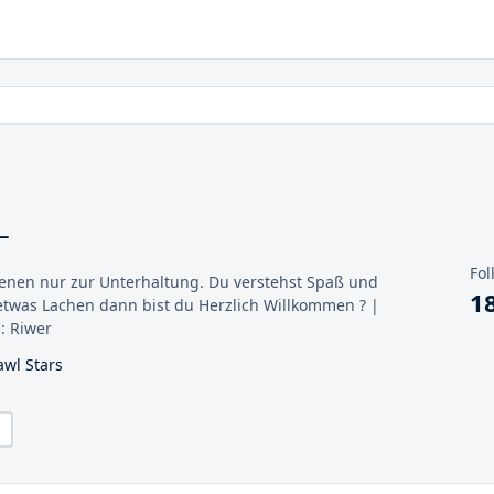
_
Fol
enen nur zur Unterhaltung. Du verstehst Spaß und
1
etwas Lachen dann bist du Herzlich Willkommen ? |
: Riwer
awl Stars