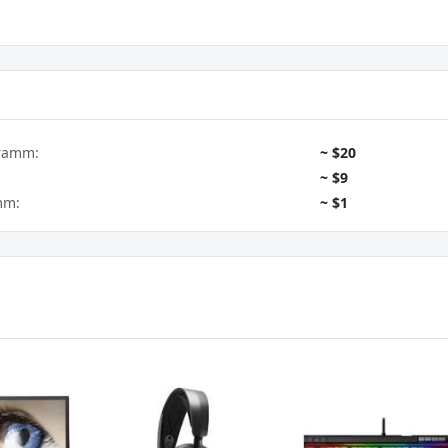
gramm:
~ $20
~ $9
mm:
~ $1