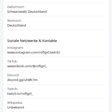
Geburtsort:
Schwarzwald, Deutschland
Wohnort:
Deutschland
Soziale Netzwerke & Kontakte
Instagram:
www.instagram.com/roflgirl.twitch/
TikTok:
www.tiktok.com/@roflgirl_
Discord:
discord.gg/uhBfc7m
Twitch:
twitch.tv/roflgirl_
Wikipedia:
Unbekannt