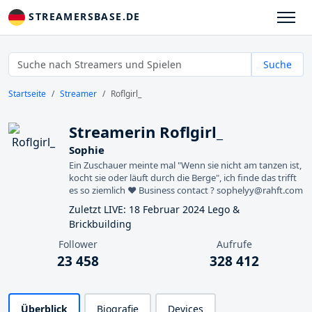
STREAMERSBASE.DE
Suche
Startseite
Streamer
Roflgirl_
Streamerin Roflgirl_
Sophie
Ein Zuschauer meinte mal "Wenn sie nicht am tanzen ist,
kocht sie oder läuft durch die Berge", ich finde das trifft
es so ziemlich ♥️ Business contact ? sophelyy@rahft.com
Zuletzt LIVE: 18 Februar 2024 Lego &
Brickbuilding
Follower
Aufrufe
23 458
328 412
Überblick
Biografie
Devices