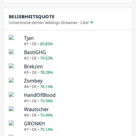
BELIEBHEITSQUOTE
Unterstütze deinen lieblings Streamer - Like!
Tjan
#1 • DE •
85.85%
BastiGHG
#2 • DE •
79.52%
Brekzim
#3 • DE •
78.28%
Zombey
#4 • DE •
76.13%
HandOfBlood
#5 • DE •
75.59%
Wautscher
#6 • DE •
75.49%
GRONKH
#7 • DE •
75.14%