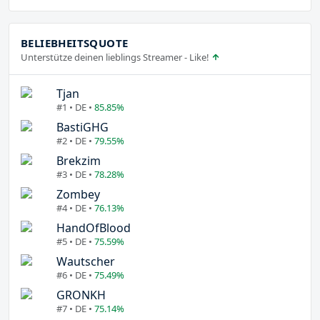
BELIEBHEITSQUOTE
Unterstütze deinen lieblings Streamer - Like!
Tjan
#1 • DE •
85.85%
BastiGHG
#2 • DE •
79.55%
Brekzim
#3 • DE •
78.28%
Zombey
#4 • DE •
76.13%
HandOfBlood
#5 • DE •
75.59%
Wautscher
#6 • DE •
75.49%
GRONKH
#7 • DE •
75.14%