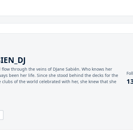
BIEN_DJ
ld flow through the veins of DJane Sabién. Who knows her
Fol
ays been her life. Since she stood behind the decks for the
1
e clubs of the world celebrated with her, she knew that she