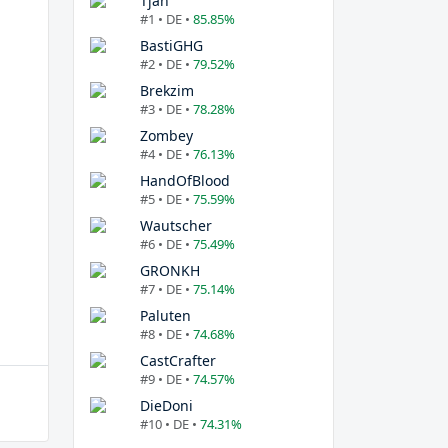
Tjan
#1 • DE •
85.85%
BastiGHG
#2 • DE •
79.52%
Brekzim
#3 • DE •
78.28%
Zombey
#4 • DE •
76.13%
HandOfBlood
#5 • DE •
75.59%
Wautscher
#6 • DE •
75.49%
GRONKH
#7 • DE •
75.14%
Paluten
#8 • DE •
74.68%
CastCrafter
#9 • DE •
74.57%
DieDoni
#10 • DE •
74.31%