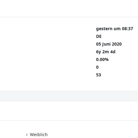
gestern um 08:37
DE
05 Juni 2020
6y 2m 4d
0.00%
0
53
♀️ Weiblich