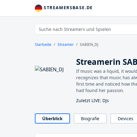
STREAMERSBASE.DE
Startseite
Streamer
SABIEN_DJ
Streamerin SA
If music was a liquid, it wou
recognizes that music has alw
first time and noticed how th
had found her passion.
Zuletzt LIVE: DJs
Überblick
Biografie
Devices