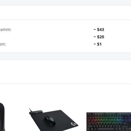
gramm:
~ $43
~ $20
mm:
~ $1