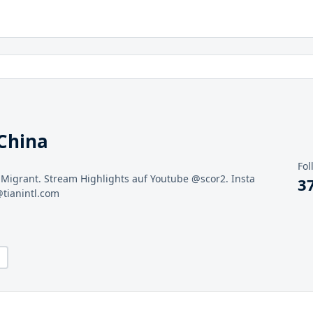
China
Fol
Migrant. Stream Highlights auf Youtube @scor2. Insta
3
@tianintl.com