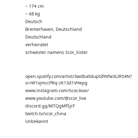
~ 174 cm
~ 68 kg
Deutsch
Bremerhaven, Deutschland
Deutschland
verheiratet
schwester namens Scor_Sister
open.spotify.com/artist/3wdba0dupGfiNfw3LIR54N?
si=W1vjmccPRq-zK13d1VHepg
www.instagram.com/Scor.Aoxi/
www.youtube.com/@scor_live
discord.gg/MTQgMfSjrF
twitch.tv/scor_china
Unbekannt