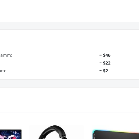
gramm:
~ $46
~ $22
mm:
~ $2