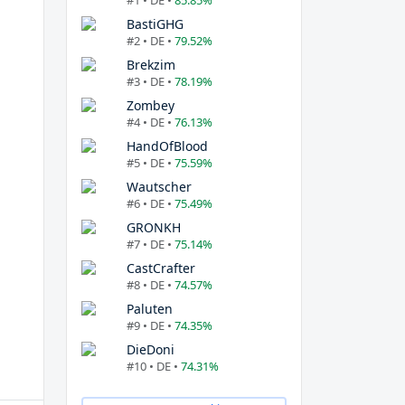
#1 • DE •
85.85%
BastiGHG
#2 • DE •
79.52%
Brekzim
#3 • DE •
78.19%
Zombey
#4 • DE •
76.13%
HandOfBlood
#5 • DE •
75.59%
Wautscher
#6 • DE •
75.49%
GRONKH
#7 • DE •
75.14%
CastCrafter
#8 • DE •
74.57%
Paluten
#9 • DE •
74.35%
DieDoni
#10 • DE •
74.31%