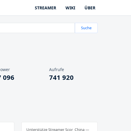
STREAMER
WIKI
ÜBER
Suche
lower
Aufrufe
7 096
741 920
Unterstütze Streamer Scor_China —