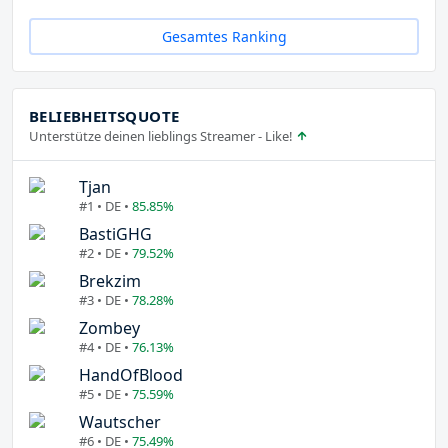
Gesamtes Ranking
BELIEBHEITSQUOTE
Unterstütze deinen lieblings Streamer - Like!
Tjan
#1 • DE •
85.85%
BastiGHG
#2 • DE •
79.52%
Brekzim
#3 • DE •
78.28%
Zombey
#4 • DE •
76.13%
HandOfBlood
#5 • DE •
75.59%
Wautscher
#6 • DE •
75.49%