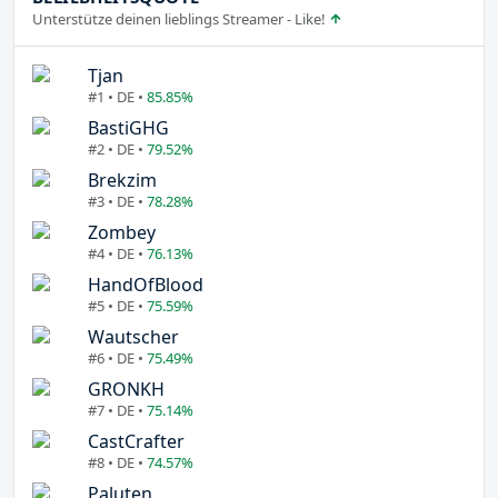
Unterstütze deinen lieblings Streamer - Like!
Tjan
#1 • DE •
85.85%
BastiGHG
#2 • DE •
79.52%
Brekzim
#3 • DE •
78.28%
Zombey
#4 • DE •
76.13%
HandOfBlood
#5 • DE •
75.59%
Wautscher
#6 • DE •
75.49%
GRONKH
#7 • DE •
75.14%
CastCrafter
#8 • DE •
74.57%
Paluten