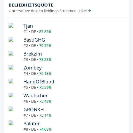
BELIEBHEITSQUOTE
Unterstütze deinen lieblings Streamer - Like!
Tjan
#1 • DE •
85.85%
BastiGHG
#2 • DE •
79.52%
Brekzim
#3 • DE •
78.28%
Zombey
#4 • DE •
76.13%
HandOfBlood
#5 • DE •
75.59%
Wautscher
#6 • DE •
75.49%
GRONKH
#7 • DE •
75.14%
Paluten
#8 • DE •
74.68%