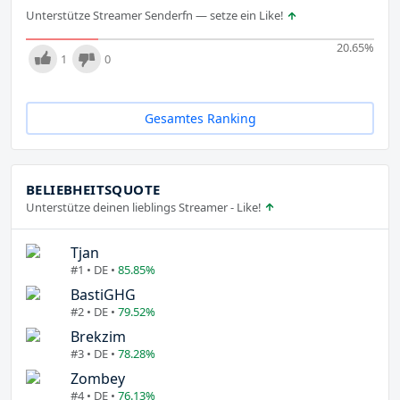
Unterstütze Streamer Senderfn — setze ein Like!
20.65
%
1
0
Gesamtes Ranking
BELIEBHEITSQUOTE
Unterstütze deinen lieblings Streamer - Like!
Tjan
#1 • DE •
85.85%
BastiGHG
#2 • DE •
79.52%
Brekzim
#3 • DE •
78.28%
Zombey
#4 • DE •
76.13%