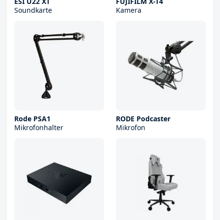
ESI U22 XT
FUJIFILM X-T4
Soundkarte
Kamera
Rode PSA1
RODE Podcaster
Mikrofonhalter
Mikrofon