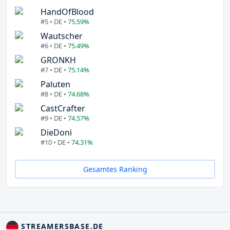
HandOfBlood
#5 • DE •
75.59%
Wautscher
#6 • DE •
75.49%
GRONKH
#7 • DE •
75.14%
Paluten
#8 • DE •
74.68%
CastCrafter
#9 • DE •
74.57%
DieDoni
#10 • DE •
74.31%
Gesamtes Ranking
STREAMERSBASE.DE