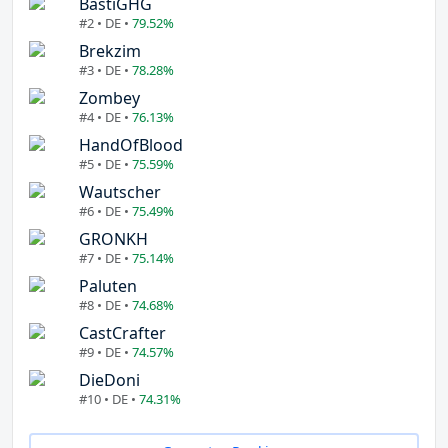
BastiGHG
#2 • DE •
79.52%
Brekzim
#3 • DE •
78.28%
Zombey
#4 • DE •
76.13%
HandOfBlood
#5 • DE •
75.59%
Wautscher
#6 • DE •
75.49%
GRONKH
#7 • DE •
75.14%
Paluten
#8 • DE •
74.68%
CastCrafter
#9 • DE •
74.57%
DieDoni
#10 • DE •
74.31%