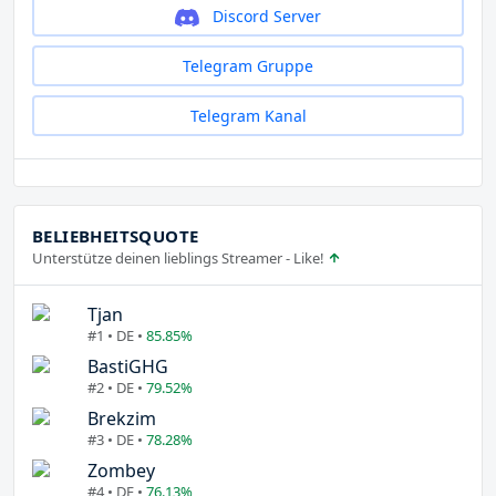
Discord Server
Telegram Gruppe
Telegram Kanal
BELIEBHEITSQUOTE
Unterstütze deinen lieblings Streamer - Like!
Tjan
#1 • DE •
85.85%
BastiGHG
#2 • DE •
79.52%
Brekzim
#3 • DE •
78.28%
Zombey
#4 • DE •
76.13%