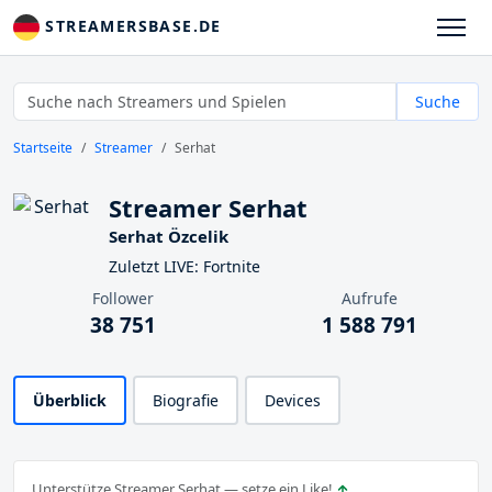
STREAMERSBASE.DE
Suche
Startseite
Streamer
Serhat
Streamer Serhat
Serhat Özcelik
Zuletzt LIVE: Fortnite
Follower
Aufrufe
38 751
1 588 791
Überblick
Biografie
Devices
Unterstütze Streamer Serhat — setze ein Like!