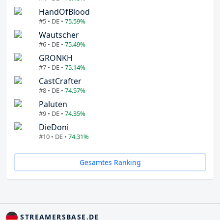
HandOfBlood
#5 • DE •
75.59%
Wautscher
#6 • DE •
75.49%
GRONKH
#7 • DE •
75.14%
CastCrafter
#8 • DE •
74.57%
Paluten
#9 • DE •
74.35%
DieDoni
#10 • DE •
74.31%
Gesamtes Ranking
STREAMERSBASE.DE